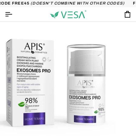
Skip
CODE FREE45
(DOESN'T COMBINE WITH OTHER CODES)
FR
to
content
Ca