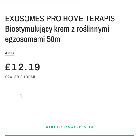
EXOSOMES PRO HOME TERAPIS
Biostymulujący krem z roślinnymi
egzosomami 50ml
APIS
£12.19
UNIT
PER
£24.38
/
100ML
PRICE
−
+
ADD TO CART
•
£12.19