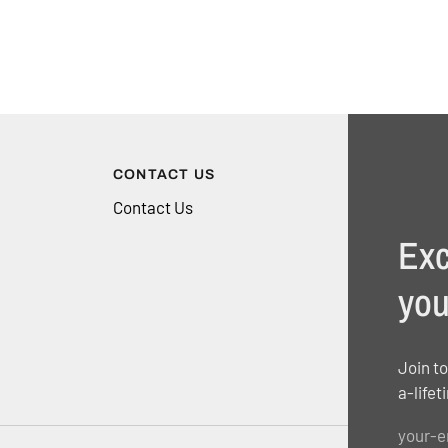
CONTACT US
Contact Us
Exc
you
Join to
a-lifet