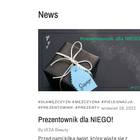
News
#DLAMĘŻCZYZN
#MĘŻCZYZNA
#PIELEGNACJA
wrzesień 28, 2022
#PREZENTOWNIK
#PREZENTY
Prezentownik dla NIEGO!
By VESA Beauty
Przed nami kilka świąt, które wiążą się z