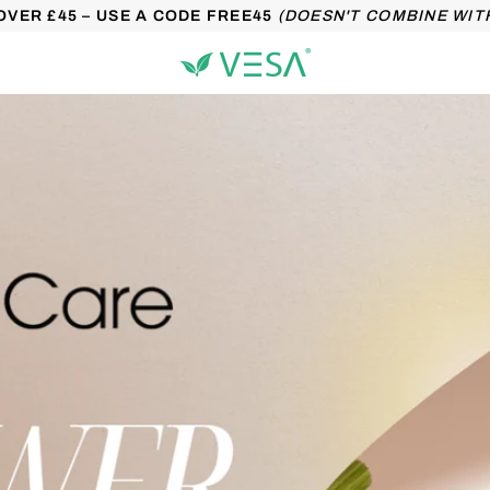
OVER £45 – USE A CODE FREE45
(DOESN'T COMBINE WIT