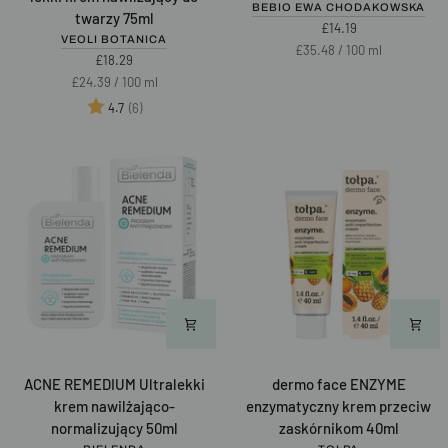
BEBIO EWA CHODAKOWSKA
twarzy 75ml
lekki
do
£14.19
VEOLI BOTANICA
krem
twarzy
Unit
per
£35.48
/
100 ml
£18.29
nawilżający
40ml
price
Unit
per
£24.39
/
100 ml
do
price
Ocena:
na 5 gwiazdek
(6)
twarzy
4.7
75ml
NEW
NEW
ACNE
dermo
ACNE REMEDIUM Ultralekki
dermo face ENZYME
REMEDIUM
face
krem nawilżająco-
enzymatyczny krem przeciw
Ultralekki
ENZYME
normalizujący 50ml
zaskórnikom 40ml
krem
enzymatyczny