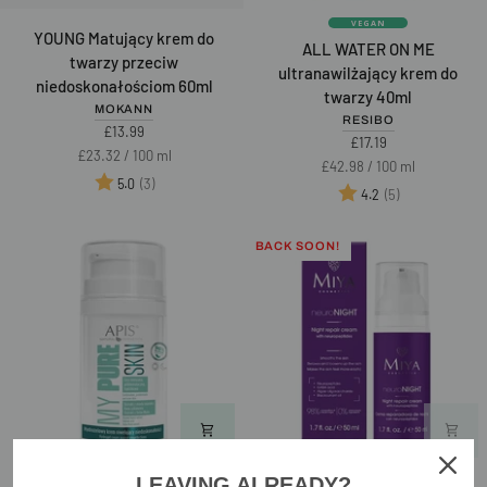
VEGAN
YOUNG
ALL
YOUNG Matujący krem do
ALL WATER ON ME
Matujący
WATER
twarzy przeciw
ultranawilżający krem do
krem
ON
niedoskonałościom 60ml
twarzy 40ml
do
ME
MOKANN
RESIBO
twarzy
ultranawilżający
£13.99
£17.19
przeciw
krem
Unit
per
£23.32
/
100 ml
Unit
per
£42.98
/
100 ml
niedoskonałościom
do
price
Ocena:
na 5 gwiazdek
(3)
5.0
price
Ocena:
na 5 gwiazd
(5)
60ml
twarzy
4.2
40ml
BACK SOON!
LEAVING ALREADY?
MY
neuroNIGHT