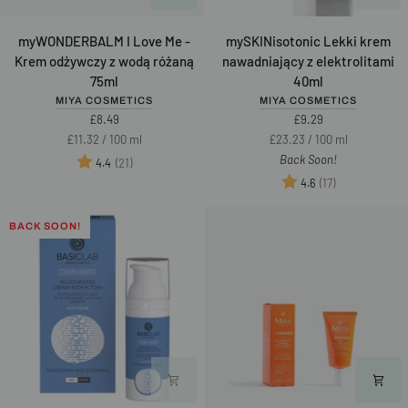
myWONDERBALM
mySKINisotonic
myWONDERBALM I Love Me -
mySKINisotonic Lekki krem
I
Lekki
Krem odżywczy z wodą różaną
nawadniający z elektrolitami
Love
krem
75ml
40ml
Me
nawadniający
MIYA COSMETICS
MIYA COSMETICS
-
z
£8.49
£9.29
Krem
elektrolitami
Unit
per
Unit
per
£11.32
/
100 ml
£23.23
/
100 ml
odżywczy
40ml
price
price
Back Soon!
Ocena:
na 5 gwiazdek
(21)
4.4
z
Ocena:
na 5 gwiazd
(17)
4.6
wodą
różaną
BACK SOON!
75ml