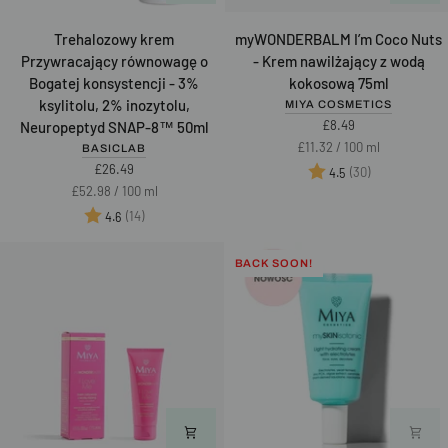
Trehalozowy
myWONDERBALM
Trehalozowy krem
myWONDERBALM I’m Coco Nuts
krem
I’m
Przywracający równowagę o
- Krem nawilżający z wodą
Przywracający
Coco
Bogatej konsystencji - 3%
kokosową 75ml
równowagę
Nuts
ksylitolu, 2% inozytolu,
MIYA COSMETICS
o
-
£8.49
Neuropeptyd SNAP-8™ 50ml
Bogatej
Krem
Unit
per
£11.32
/
100 ml
BASICLAB
konsystencji
nawilżający
price
£26.49
Ocena:
na 5 gwiazd
(30)
4.5
-
z
Unit
per
£52.98
/
100 ml
3%
wodą
price
Ocena:
na 5 gwiazdek
(14)
4.6
ksylitolu,
kokosową
2%
75ml
BACK SOON!
inozytolu,
Neuropeptyd
SNAP-
8™
50ml