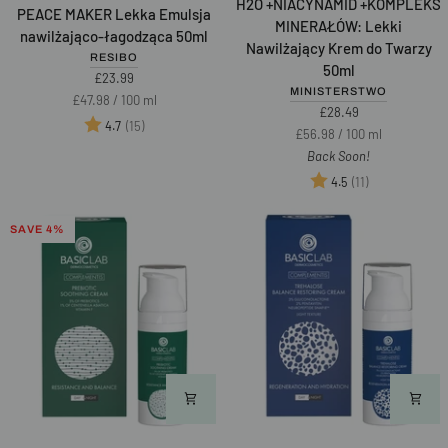
H2O +NIACYNAMID +KOMPLEKS
PEACE MAKER Lekka Emulsja
MAKER
+NIACYNAMID
MINERAŁÓW: Lekki
nawilżająco-łagodząca 50ml
Lekka
+KOMPLEKS
Nawilżający Krem do Twarzy
RESIBO
Emulsja
MINERAŁÓW:
50ml
£23.99
nawilżająco-
Lekki
MINISTERSTWO
Unit
per
£47.98
/
100 ml
łagodząca
Nawilżający
£28.49
price
Ocena:
na 5 gwiazdek
(15)
50ml
Krem
4.7
Unit
per
£56.98
/
100 ml
do
price
Back Soon!
Twarzy
Ocena:
na 5 gwiazd
(11)
4.5
50ml
SAVE 4%