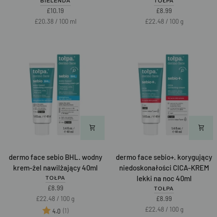
BIELENDA
TOŁPA
nawilżająco-
krem
£10.19
£8.99
normalizujący
przeciw
Unit
per
Unit
per
£20.38
/
100 ml
£22.48
/
100 g
50ml
zaskórnikom
price
price
NEW
NEW
40ml
dermo
dermo
dermo face sebio BHL. wodny
dermo face sebio+. korygujący
face
face
krem-żel nawilżający 40ml
niedoskonałości CICA-KREM
sebio
sebio+.
lekki na noc 40ml
TOŁPA
BHL.
korygujący
£8.99
TOŁPA
wodny
niedoskonałości
Unit
per
£22.48
/
100 g
£8.99
krem-
CICA-
price
Unit
per
£22.48
/
100 g
Ocena:
na 5 gwiazdek
(1)
4.0
żel
KREM