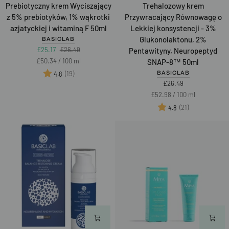
Prebiotyczny
Trehalozowy
Prebiotyczny krem Wyciszający
Trehalozowy krem
krem
krem
z 5% prebiotyków, 1% wąkrotki
Przywracający Równowagę o
Wyciszający
Przywracający
azjatyckiej i witaminą F 50ml
Lekkiej konsystencji - 3%
z
Równowagę
Glukonolaktonu, 2%
BASICLAB
5%
o
£25.17
£26.49
Pentawityny, Neuropeptyd
prebiotyków,
Lekkiej
Unit
per
£50.34
/
100 ml
SNAP-8™ 50ml
1%
konsystencji
price
Ocena:
na 5 gwiazdek
BASICLAB
(19)
4.8
wąkrotki
-
£26.49
azjatyckiej
3%
Unit
per
£52.98
/
100 ml
i
Glukonolaktonu,
price
Ocena:
na 5 gwiazd
(21)
4.8
witaminą
2%
F
Pentawityny,
50ml
Neuropeptyd
SNAP-
8™
50ml