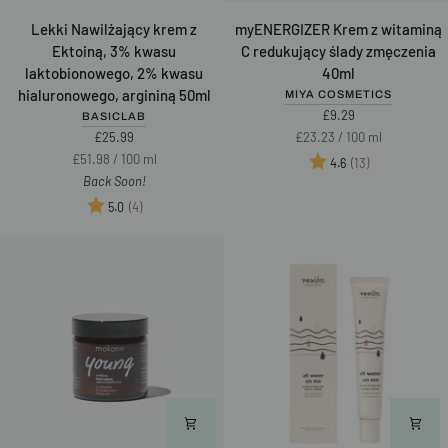
Lekki
myENERGIZER
Lekki Nawilżający krem z
myENERGIZER Krem z witaminą
Nawilżający
Krem
Ektoiną, 3% kwasu
C redukujący ślady zmęczenia
krem
z
laktobionowego, 2% kwasu
40ml
z
witaminą
hialuronowego, argininą 50ml
MIYA COSMETICS
Ektoiną,
C
£9.29
BASICLAB
3%
redukujący
Unit
per
£25.99
£23.23
/
100 ml
kwasu
ślady
price
Unit
per
£51.98
/
100 ml
Ocena:
na 5 gwiazd
(13)
4.6
laktobionowego,
zmęczenia
price
Back Soon!
2%
40ml
Ocena:
na 5 gwiazdek
(4)
5.0
kwasu
hialuronowego,
argininą
50ml