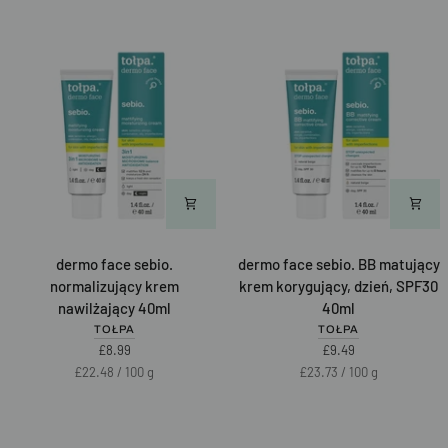
price
NEW
NEW
nawilżający
lekki
40ml
na
noc
40ml
dermo
dermo
dermo face sebio.
dermo face sebio. BB matujący
face
face
normalizujący krem
krem korygujący, dzień, SPF30
sebio.
sebio.
nawilżający 40ml
40ml
normalizujący
BB
TOŁPA
TOŁPA
krem
matujący
£8.99
£9.49
nawilżający
krem
Unit
per
Unit
per
£22.48
/
100 g
£23.73
/
100 g
40ml
korygujący,
price
price
dzień,
SPF30