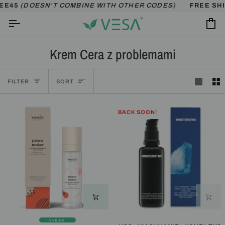
Skip
5
(DOESN'T COMBINE WITH OTHER CODES)
FREE SHIPPI
to
content
Ca
Krem Cera z problemami
Sort
FILTER
SORT
BACK SOON!
VEGAN
PEACE
H2O