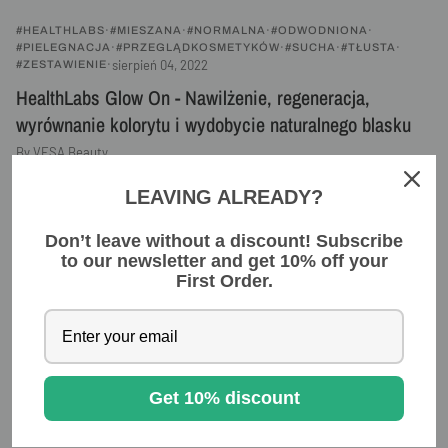
#HEALTHLABS
#MIESZANA
#NORMALNA
#ODWODNIONA
#PIELEGNACJA
#PRZEGLĄDKOSMETYKÓW
#SUCHA
#TŁUSTA
sierpień 04, 2022
#ZESTAWIENIE
HealthLabs Glow On - Nawilżenie, regeneracja,
wyrównanie kolorytu i wydobycie naturalnego blasku
By VESA Beauty
HealthLabs Care, marka z holistycznym podejściem do zdrowia,
LEAVING ALREADY?
uzupełniła ostatnio swoją ofertę suplementów również o
kosmetyki. Linia Glow On to wyjątkowe produkty, które będą
Don’t leave without a discount! Subscribe
wspierać skórę,...
to our newsletter and get 10% off your
Read more
First Order.
Get 10% discount