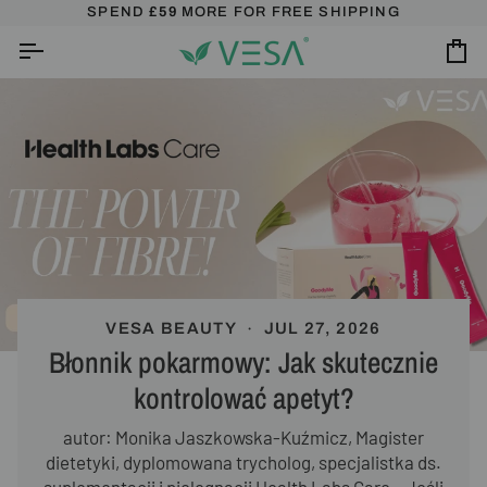
Skip
FREE SHIPPING OVER £45 – USE A CODE FREE45
SPEND
£59
MORE FOR FREE SHIPPING
(DOESN'T
to
content
Ca
VESA BEAUTY
JUL 27, 2026
Błonnik pokarmowy: Jak skutecznie
kontrolować apetyt?
autor: Monika Jaszkowska-Kuźmicz, Magister
dietetyki, dyplomowana trycholog, specjalistka ds.
suplementacji i pielęgnacji Health Labs Care. Jeśli