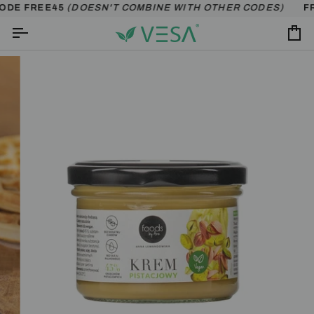
Skip
ODE FREE45
(DOESN'T COMBINE WITH OTHER CODES)
FRE
to
content
Ca