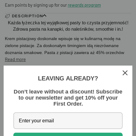
Earn points by signing up for our
rewards program
DESCRIPTION
Każda łyżeczka tej wyjątkowej pasty to czysta przyjemność!
Zdrowa pasta na kanapki, do naleśników, smoothie i in.!
Krem pistacjowy doskonale wpisuje się w kulinarną modę na
zielone pistacje. Za doskonałym timingiem idą niezrównane
doznania smakowe. Pasta z pistacji zawiera aż 45% orzechów
Read more
INGREDIENTS
LEAVING ALREADY?
Don’t leave without a discount! Subscribe
YOU MIGHT ALSO LIKE
to our newsletter and get 10% off your
First Order.