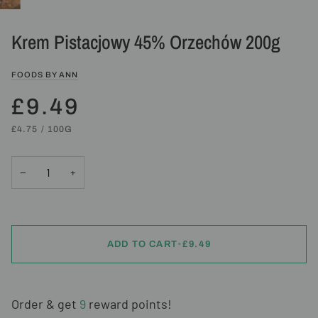
Krem Pistacjowy 45% Orzechów 200g
FOODS BY ANN
£9.49
UNIT
PER
£4.75
/
100G
PRICE
−
+
ADD TO CART
•
£9.49
Order & get
9
reward points!