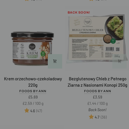
Nasionami
Chia
BACK SOON!
250g
Krem
Bezglutenowy
Krem orzechowo-czekoladowy
Bezglutenowy Chleb z Pełnego
orzechowo-
Chleb
220g
Ziarna z Nasionami Konopi 250g
czekoladowy
z
FOODS BY ANN
FOODS BY ANN
220g
Pełnego
£5.69
£3.59
Ziarna
Unit
per
Unit
per
£2.59
/
100 g
£1.44
/
100 g
z
price
price
Back Soon!
Ocena:
na 5 gwiazdek
(47)
4.6
Nasionami
Ocena:
na 5 gwiazd
(36)
4.7
Konopi
250g