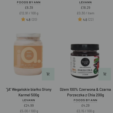
-
No
FOODS BY ANN
LEVANN
Truskawka
Make-
£8.39
£18.29
65g
Up
Unit
per
Unit
per
£12.91
/
100 g
£0.30
/
item
Skin
price
price
Ocena:
na 5 gwiazdek
Ocena:
na 5 gwiazd
(20)
(22)
4.8
4.6
60
kapsułek
"jA"
Dżem
"jA" Wegańskie białko Słony
Dżem 100% Czerwona & Czarna
Wegańskie
100%
Karmel 500g
Porzeczka z Chia 200g
białko
Czerwona
LEVANN
FOODS BY ANN
Słony
&
£24.99
£4.29
Karmel
Czarna
Unit
per
Unit
per
£5.00
/
100 g
£2.15
/
100 g