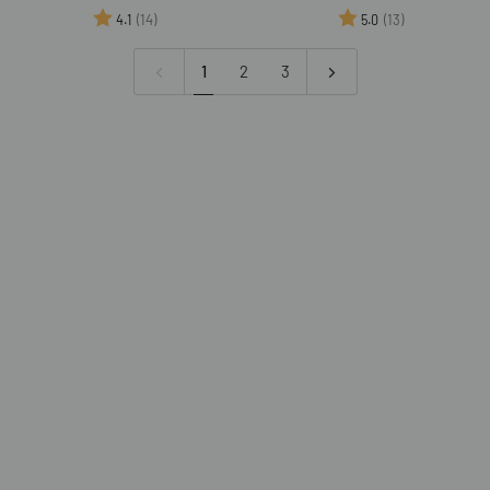
500g
Porzeczka
price
price
Ocena:
na 5 gwiazdek
Ocena:
na 5 gwiazd
(14)
(13)
4.1
5.0
z
Chia
1
2
3
200g