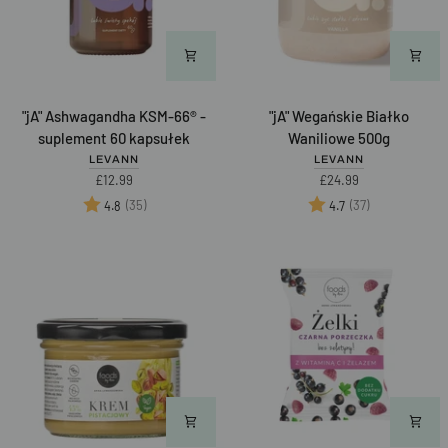
"jA"
"jA"
"jA" Ashwagandha KSM-66® -
"jA" Wegańskie Białko
Ashwagandha
Wegańskie
suplement 60 kapsułek
Waniliowe 500g
KSM-
Białko
LEVANN
LEVANN
66®
Waniliowe
£12.99
£24.99
-
500g
Ocena:
na 5 gwiazdek
Ocena:
na 5 gwiazd
(35)
(37)
4.8
4.7
suplement
Best of 2025
60
kapsułek