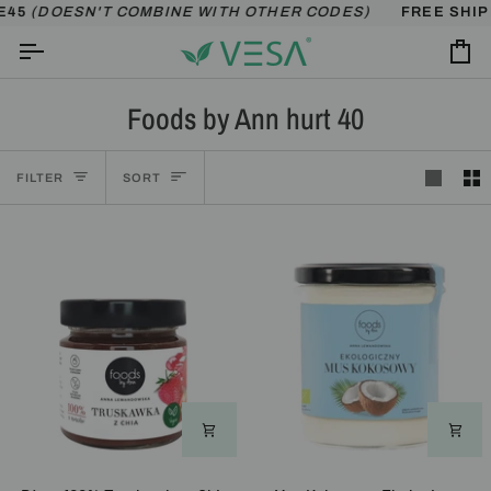
Skip
OESN'T COMBINE WITH OTHER CODES)
FREE SHIPPING O
to
content
Ca
Foods by Ann hurt 40
Sort
FILTER
SORT
Best of 2025
Dżem
Mus