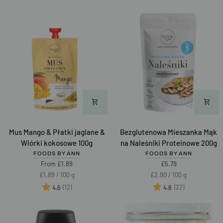
100g
Mus
Bezglutenowa
Mus Mango & Płatki jaglane &
Bezglutenowa Mieszanka Mąk
Mango
Mieszanka
Wiórki kokosowe 100g
na Naleśniki Proteinowe 200g
&
Mąk
FOODS BY ANN
FOODS BY ANN
Płatki
na
From £1.89
£5.79
jaglane
Naleśniki
Unit
per
Unit
per
£1.89
/
100 g
£2.90
/
100 g
&
Proteinowe
price
price
Ocena:
na 5 gwiazdek
Ocena:
na 5 gwiaz
(12)
(22)
4.6
4.8
Wiórki
200g
kokosowe
100g