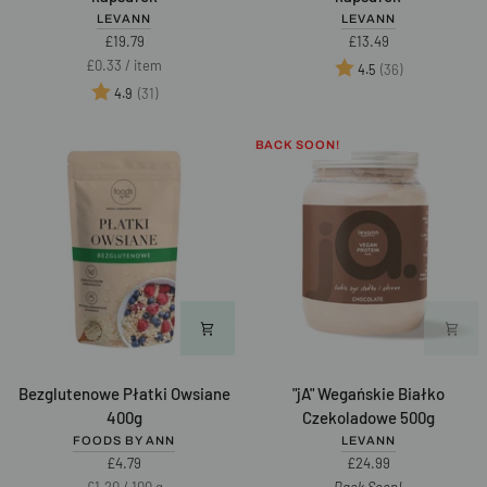
-
Detoks
LEVANN
LEVANN
suplement
60
£19.79
£13.49
60
kapsułek
Unit
per
£0.33
/
item
Ocena:
na 5 gwiazd
(36)
4.5
kapsułek
price
Ocena:
na 5 gwiazdek
(31)
4.9
BACK SOON!
Bezglutenowe
"jA"
Bezglutenowe Płatki Owsiane
"jA" Wegańskie Białko
Płatki
Wegańskie
400g
Czekoladowe 500g
Owsiane
Białko
FOODS BY ANN
LEVANN
400g
Czekoladowe
£4.79
£24.99
500g
Unit
per