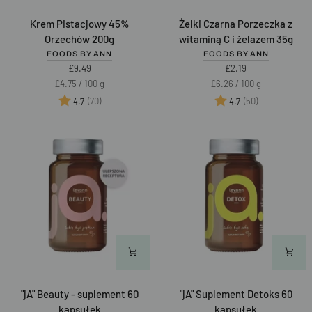
Krem
Żelki
Krem Pistacjowy 45%
Żelki Czarna Porzeczka z
Pistacjowy
Czarna
Orzechów 200g
witaminą C i żelazem 35g
45%
Porzeczka
FOODS BY ANN
FOODS BY ANN
Orzechów
z
£9.49
£2.19
200g
witaminą
Unit
per
Unit
per
£4.75
/
100 g
£6.26
/
100 g
C
price
price
Ocena:
na 5 gwiazdek
Ocena:
na 5 gwiazd
(70)
(50)
4.7
4.7
i
żelazem
35g
"jA"
"jA"
"jA" Beauty - suplement 60
"jA" Suplement Detoks 60
Beauty
Suplement
kapsułek
kapsułek