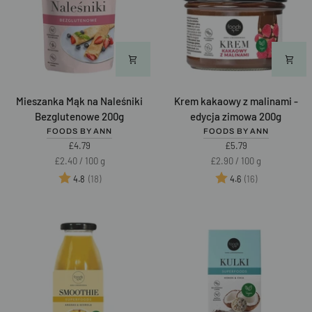
Mieszanka
Krem
Mieszanka Mąk na Naleśniki
Krem kakaowy z malinami -
Mąk
kakaowy
Bezglutenowe 200g
edycja zimowa 200g
na
z
FOODS BY ANN
FOODS BY ANN
Naleśniki
malinami
£4.79
£5.79
Bezglutenowe
-
Unit
per
Unit
per
£2.40
/
100 g
£2.90
/
100 g
200g
edycja
price
price
Ocena:
na 5 gwiazdek
Ocena:
na 5 gwiazd
(18)
(16)
4.8
4.6
zimowa
200g