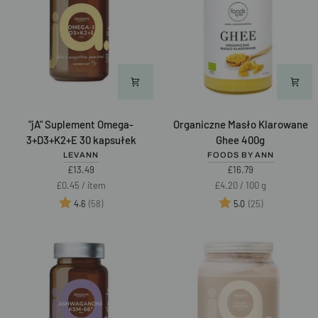
"jA"
Organiczne
"jA" Suplement Omega-
Organiczne Masło Klarowane
Suplement
Masło
3+D3+K2+E 30 kapsułek
Ghee 400g
Omega-
Klarowane
LEVANN
FOODS BY ANN
3+D3+K2+E
Ghee
£13.49
£16.79
30
400g
Unit
per
Unit
per
£0.45
/
item
£4.20
/
100 g
kapsułek
price
price
Ocena:
na 5 gwiazdek
Ocena:
na 5 gwiazd
(58)
(25)
4.6
5.0
Best of 2025