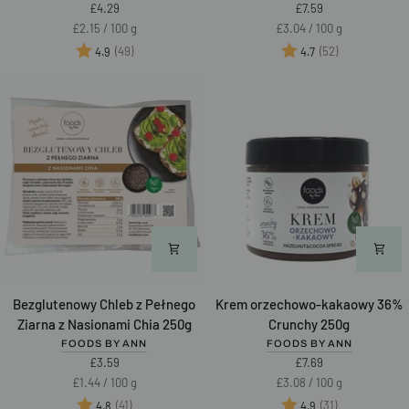
z
30%
£4.29
£7.59
Siemieniem
Smooth
Unit
per
Unit
per
£2.15
/
100 g
£3.04
/
100 g
Lnianym
250g
price
price
Ocena:
na 5 gwiazdek
Ocena:
na 5 gwiazd
(49)
(52)
4.9
4.7
200g
Bezglutenowy
Krem
Bezglutenowy Chleb z Pełnego
Krem orzechowo-kakaowy 36%
Chleb
orzechowo-
Ziarna z Nasionami Chia 250g
Crunchy 250g
z
kakaowy
FOODS BY ANN
FOODS BY ANN
Pełnego
36%
£3.59
£7.69
Ziarna
Crunchy
Unit
per
Unit
per
£1.44
/
100 g
£3.08
/
100 g
z
250g
price
price
Ocena:
na 5 gwiazdek
Ocena:
na 5 gwiazd
(41)
(31)
4.8
4.9