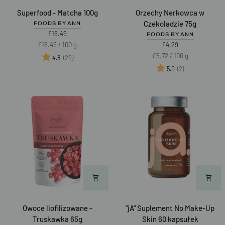
Superfood
Orzechy
Superfood - Matcha 100g
Orzechy Nerkowca w
-
Nerkowca
Czekoladzie 75g
FOODS BY ANN
Matcha
w
£16.49
FOODS BY ANN
100g
Czekoladzie
Unit
per
£16.49
/
100 g
£4.29
75g
price
Unit
per
£5.72
/
100 g
Ocena:
na 5 gwiazdek
(29)
4.8
price
Ocena:
na 5 gwiazd
(2)
5.0
Owoce
"jA"
Owoce liofilizowane -
"jA" Suplement No Make-Up
liofilizowane
Suplement
Truskawka 65g
Skin 60 kapsułek