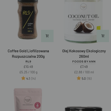
Coffee
Olej
Coffee Gold Liofilizowana
Olej Kokosowy Ekologiczny
Gold
Kokosowy
Rozpuszczalna 200g
260ml
Liofilizowana
Ekologiczny
RL9
FOODS BY ANN
Rozpuszczalna
260ml
£10.49
£7.49
200g
Unit
per
Unit
per
£5.25
/
100 g
£2.88
/
100 ml
price
price
Ocena:
na 5 gwiazdek
Ocena:
na 5 gwiazd
(14)
(16)
4.1
5.0