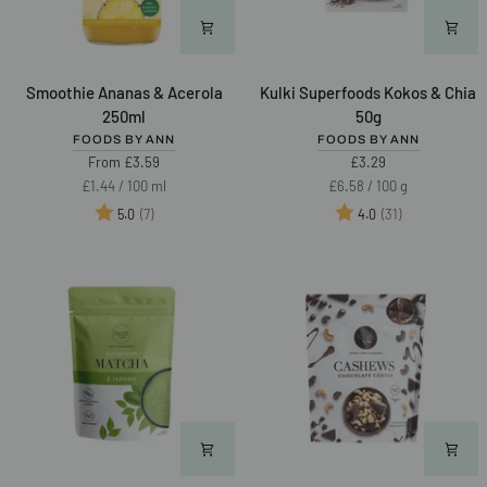
Smoothie
Kulki
Smoothie Ananas & Acerola
Kulki Superfoods Kokos & Chia
Ananas
Superfoods
250ml
50g
&
Kokos
FOODS BY ANN
FOODS BY ANN
Acerola
&
From £3.59
£3.29
250ml
Chia
Unit
per
Unit
per
£1.44
/
100 ml
£6.58
/
100 g
50g
price
price
Ocena:
na 5 gwiazdek
Ocena:
na 5 gwiazd
(7)
(31)
5.0
4.0