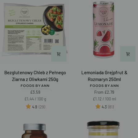
Bezglutenowy
Lemoniada
Bezglutenowy Chleb z Pełnego
Lemoniada Grejpfrut &
Chleb
Grejpfrut
Ziarna z Oliwkami 250g
Rozmaryn 250ml
z
&
FOODS BY ANN
FOODS BY ANN
Pełnego
Rozmaryn
£3.59
From £2.79
Ziarna
250ml
Unit
per
Unit
per
£1.44
/
100 g
£1.12
/
100 ml
z
price
price
Ocena:
na 5 gwiazdek
Ocena:
na 5 gwiazd
(29)
(81)
4.9
4.3
Oliwkami
250g