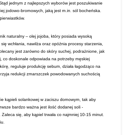
 Stąd jednym z najlepszych wyborów jest poszukiwanie
piej jodowo-bromowych, jaką jest m.in. sól bocheńska.
opierwiastków.
k naturalny – olej jojoba, który posiada wysoką
się wchłania, nawilża oraz opóźnia procesy starzenia,
polecany jest zarówno do skóry suchej, podrażnione, jak
ej, co doskonale odpowiada na potrzeby męskiej
skórę, reguluje produkcję sebum, działa łagodząco na
sprzyja redukcji zmarszczek powodowanych suchością
i
nie kąpieli solankowej w zaciszu domowym, tak aby
rwsze bardzo ważna jest ilość dodanej soli -
 Zaleca się, aby kąpiel trwała co najmniej 10-15 minut.
iu.