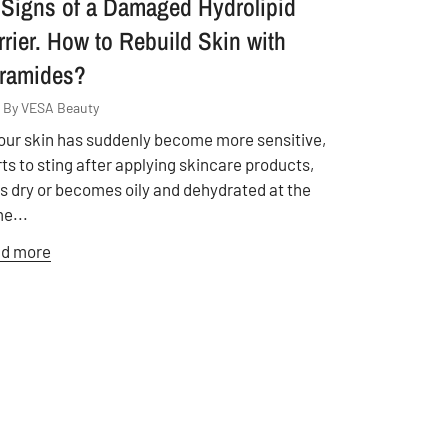
 Signs of a Damaged Hydrolipid
rrier. How to Rebuild Skin with
ramides?
By VESA Beauty
your skin has suddenly become more sensitive,
rts to sting after applying skincare products,
ls dry or becomes oily and dehydrated at the
e...
d more