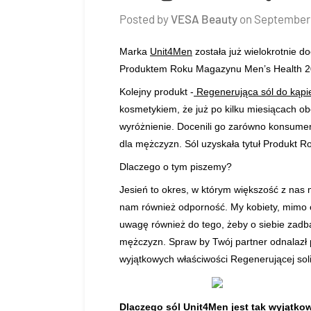
Posted by
VESA Beauty
on
September 
Marka
Unit4Men
została już wielokrotnie d
Produktem Roku Magazynu Men’s Health 202
Kolejny produkt -
Regenerująca sól do kąpi
kosmetykiem, że już po kilku miesiącach o
wyróżnienie. Docenili go zarówno konsumenci
dla mężczyzn. Sól uzyskała tytuł
Produkt R
Dlaczego o tym piszemy?
Jesień to okres, w którym większość z nas
nam również odporność. My kobiety, mimo 
uwagę również do tego, żeby o siebie zadba
mężczyzn. Spraw by Twój partner odnalazł p
wyjątkowych właściwości
Regenerującej soli
Dlaczego sól Unit4Men jest tak wyjątk