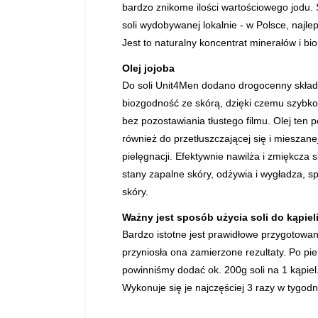
bardzo znikome ilości wartościowego jodu.
soli wydobywanej lokalnie - w Polsce, najle
Jest to naturalny koncentrat minerałów i bi
Olej jojoba
Do soli Unit4Men dodano drogocenny składni
biozgodność ze skórą, dzięki czemu szybko 
bez pozostawiania tłustego filmu. Olej ten 
również do przetłuszczającej się i mieszan
pielęgnacji. Efektywnie nawilża i zmiękcza 
stany zapalne skóry, odżywia i wygładza, 
skóry.
Ważny jest sposób użycia soli do kąpiel
Bardzo istotne jest prawidłowe przygotowa
przyniosła ona zamierzone rezultaty. Po pie
powinniśmy dodać ok. 200g soli na 1 kąpiel.
Wykonuje się je najczęściej 3 razy w tygodn