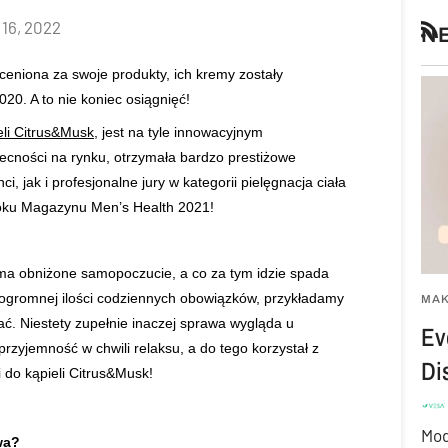
16, 2022
N
RS
oceniona za swoje produkty, ich kremy zostały
0. A to nie koniec osiągnięć!
eli Citrus&Musk
, jest na tyle innowacyjnym
becności na rynku, otrzymała bardzo prestiżowe
, jak i profesjonalne jury w kategorii pielęgnacja ciała
oku Magazynu Men’s Health 2021!
 ma obniżone samopoczucie, a co za tym idzie spada
ogromnej ilości codziennych obowiązków, przykładamy
MA
ć. Niestety zupełnie inaczej sprawa wygląda u
Ev
rzyjemność w chwili relaksu, a do tego korzystał z
Di
 do kąpieli Citrus&Musk!
Mod
owa?