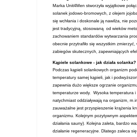
Marka
Unit4Men
stworzyła wyjątkowe połącz
solanek jodowo-bromowych, z olejem jojoba,
się wchłania i doskonale ją nawilża, nie poz
jest tradycyjną, stosowaną od wieków met
zachowaniem standardów wytwarzania produk
obecnie przytrafiło się wszystkim zmierzy
zabiegów skutecznych, zapewniających efek
Kąpiele solankowe - jak działa solanka?
Podczas kąpieli solankowych organizm pod
temperatury samej kąpieli, jak i podwyższon
zapewnia dużo większe ogrzanie organizmu, 
temperaturze wody. Wysoka temperatura i ci
natychmiast oddziaływają na organizm, m.i
zauważalne jest przyspieszenie krążenia krwi
organizmu. Kolejnym pozytywnym aspektem j
działania sauny). Kolejna zaleta, bardzo wa
działanie regeneracyjne. Dlatego zaleca się