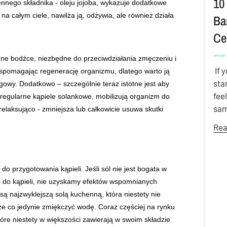
10
cennego składnika - oleju jojoba, wykazuje dodatkowe
na całym ciele, nawilża ją, odżywia, ale również działa
Ba
Ce
ne bodźce, niezbędne do przeciwdziałania zmęczeniu i
If 
wspomagając regenerację organizmu, dlatego warto ją
sta
ingowy. Dodatkowo – szczególnie teraz istotne jest aby
fee
egularne kąpiele solankowe, mobilizują organizm do
sam
relaksująco - zmniejsza lub całkowicie usuwa skutki
Rea
a do przygotowania kąpieli. Jeśli sól nie jest bogata w
ło do kąpieli, nie uzyskamy efektów wspomnianych
ą najzwyklejszą solą kuchenną, która niestety nie
e co jedynie zmiękczyć wodę. Coraz częściej na rynku
tóre niestety w większości zawierają w swoim składzie