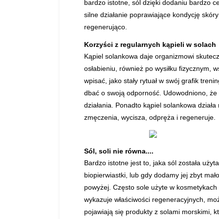
bardzo istotne, sól dzięki dodaniu bardzo 
silne działanie poprawiające kondycję skóry 
regenerująco.
Korzyści z regularnych kąpieli w solach
Kąpiel solankowa daje organizmowi skutecz
osłabieniu, również po wysiłku fizycznym, 
wpisać, jako stały rytuał w swój grafik tren
dbać o swoją odporność. Udowodniono, że r
działania. Ponadto kąpiel solankowa działa 
zmęczenia, wycisza, odpręża i regeneruje.
Sól, soli nie równa....
Bardzo istotne jest to, jaka sól została użyt
biopierwiastki, lub gdy dodamy jej zbyt ma
powyżej. Często sole użyte w kosmetykach s
wykazuje właściwości regeneracyjnych, moż
pojawiają się produkty z solami morskimi, k