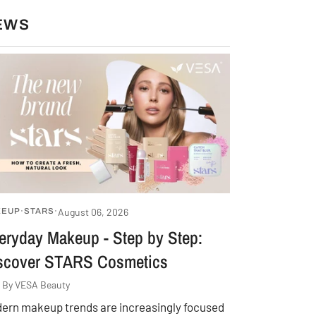
EWS
S
August 06, 2026
KEUP
STARS
eryday Makeup - Step by Step:
scover STARS Cosmetics
By VESA Beauty
ern makeup trends are increasingly focused