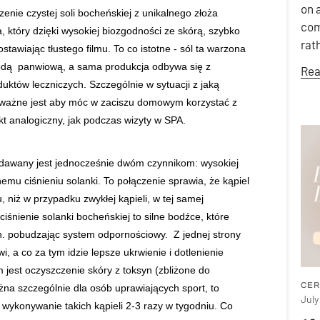
on 
enie czystej soli bocheńskiej z unikalnego złoża
com
 który dzięki wysokiej biozgodności ze skórą, szybko
rat
ostawiając tłustego filmu. To co istotne - sól ta warzona
odą panwiową, a sama produkcja odbywa się z
Rea
tów leczniczych. Szczególnie w sytuacji z jaką
ć, ważne jest aby móc w zaciszu domowym korzystać z
t analogiczny, jak podczas wizyty w SPA.
dawany jest jednocześnie dwóm czynnikom: wysokiej
emu ciśnieniu solanki. To połączenie sprawia, że kąpiel
niż w przypadku zwykłej kąpieli, w tej samej
śnienie solanki bocheńskiej to silne bodźce, które
n. pobudzając system odpornościowy. Z jednej strony
, a co za tym idzie lepsze ukrwienie i dotlenienie
est oczyszczenie skóry z toksyn (zbliżone do
CER
żna szczególnie dla osób uprawiających sport, to
July
 wykonywanie takich kąpieli 2-3 razy w tygodniu. Co